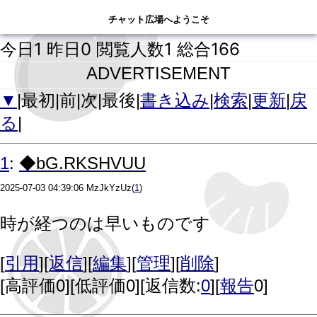
チャット広場へようこそ
チャット広場へようこそ
今日1 昨日0 閲覧人数1 総合166
ADVERTISEMENT
▼
|最初|前|次|最後|
書き込み
|
検索
|
更新
|
戻
る
|
:
1
◆bG.RKSHVUU
2025-07-03 04:39:06
MzJkYzUz
(
1
)
時が経つのは早いものです
[
引用
][
返信
][
編集
][
管理
][
削除
]
[
高評価0
][
低評価0
][返信数:
0
][
報告
0]