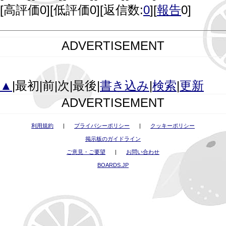
[
高評価0
][
低評価0
][返信数:
0
][
報告
0]
ADVERTISEMENT
▲
|最初|前|次|最後|
書き込み
|
検索
|
更新
ADVERTISEMENT
利用規約
|
プライバシーポリシー
|
クッキーポリシー
掲示板のガイドライン
ご意見・ご要望
|
お問い合わせ
BOARDS.JP