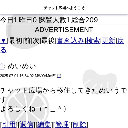
チャット広場へようこそ
チャット広場へようこそ
今日1 昨日0 閲覧人数1 総合209
ADVERTISEMENT
▼
|最初|前|次|最後|
書き込み
|
検索
|
更新
|
戻
る
|
:
1
めいめい
2025-07-01 16:34:02
MWYxMmE1
(
1
)
チャット広場から移住してきためいうで
す
よろしくね（＾＿＾）
[
引用
][
返信
][
編集
][
管理
][
削除
]