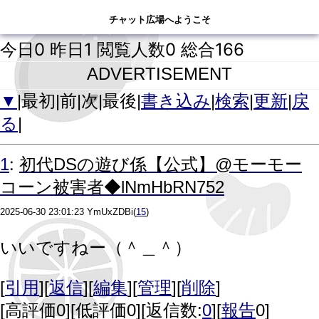
チャット広場へようこそ
チャット広場へようこそ
今日0 昨日1 閲覧人数0 総合166
ADVERTISEMENT
▼
|最初|前|次|最後|
書き込み
|
検索
|
更新
|
戻
る
|
:
1
初代DSの遊び係【公式】@モーモー
コーン被害者◆lNmHbRN752
2025-06-30 23:01:23
YmUxZDBi
(
15
)
いいですねー（＾＿＾）
[
引用
][
返信
][
編集
][
管理
][
削除
]
[
高評価0
][
低評価0
][返信数:
0
][
報告
0]