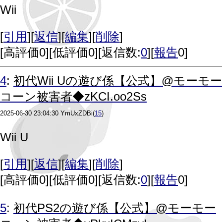
Wii
[
引用
][
返信
][
編集
][
削除
]
[
高評価0
][
低評価0
][返信数:
0
][
報告
0]
4
:
初代Wii Uの遊び係【公式】@モーモー
コーン被害者◆zKCI.oo2Ss
2025-06-30 23:04:30
YmUxZDBi
(
15
)
Wii U
[
引用
][
返信
][
編集
][
削除
]
[
高評価0
][
低評価0
][返信数:
0
][
報告
0]
5
:
初代PS2の遊び係【公式】@モーモー