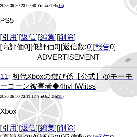
2025-06-30 23:09:40
YmUxZDBi
(
15
)
PS5
[
引用
][
返信
][
編集
][
削除
]
[
高評価0
][
低評価0
][返信数:
0
][
報告
0]
ADVERTISEMENT
11
:
初代Xboxの遊び係【公式】@モーモ
ーコーン被害者◆4hvHWiitss
2025-06-30 23:11:12
YmUxZDBi
(
15
)
Xbox
[
引用
][
返信
][
編集
][
削除
]