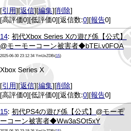
[
引用
][
返信
][
編集
][
削除
]
[
高評価0
][
低評価0
][返信数:
0
][
報告
0]
14
:
初代Xbox Series Xの遊び係【公式】
@モーモーコーン被害者◆bTEi.v0FOA
2025-06-30 23:12:34
YmUxZDBi
(
15
)
Xbox Series X
[
引用
][
返信
][
編集
][
削除
]
[
高評価0
][
低評価0
][返信数:
0
][
報告
0]
15
:
初代PS4の遊び係【公式】@モーモ
ーコーン被害者◆Ww3aSOt5xY
2025-06-30 23:18:26
YmUxZDBi
(
15
)