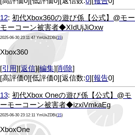
[
高評価0
][
低評価0
][返信数:
0
][
報告
0]
12
:
初代Xbox360の遊び係【公式】@モー
モーコーン被害者◆XIdUjJiOxw
2025-06-30 23:11:47
YmUxZDBi
(
15
)
Xbox360
[
引用
][
返信
][
編集
][
削除
]
[
高評価0
][
低評価0
][返信数:
0
][
報告
0]
13
:
初代Xbox Oneの遊び係【公式】@モ
ーモーコーン被害者◆izxiVmkaEg
2025-06-30 23:12:11
YmUxZDBi
(
15
)
XboxOne