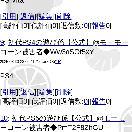
PS Vita
[
引用
][
返信
][
編集
][
削除
]
[
高評価0
][
低評価0
][返信数:
0
][
報告
0]
9
:
初代PS4の遊び係【公式】@モーモー
コーン被害者◆Ww3aSOt5xY
2025-06-30 23:09:11
YmUxZDBi
(
15
)
PS4
[
引用
][
返信
][
編集
][
削除
]
[
高評価0
][
低評価0
][返信数:
0
][
報告
0]
10
:
初代PS5の遊び係【公式】@モーモ
ーコーン被害者◆PmT2F8ZhGU