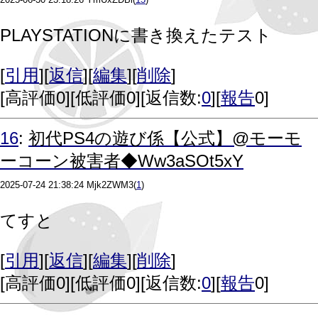
PLAYSTATIONに書き換えたテスト
[
引用
][
返信
][
編集
][
削除
]
[
高評価0
][
低評価0
][返信数:
0
][
報告
0]
16
:
初代PS4の遊び係【公式】@モーモ
ーコーン被害者◆Ww3aSOt5xY
2025-07-24 21:38:24
Mjk2ZWM3
(
1
)
てすと
[
引用
][
返信
][
編集
][
削除
]
[
高評価0
][
低評価0
][返信数:
0
][
報告
0]