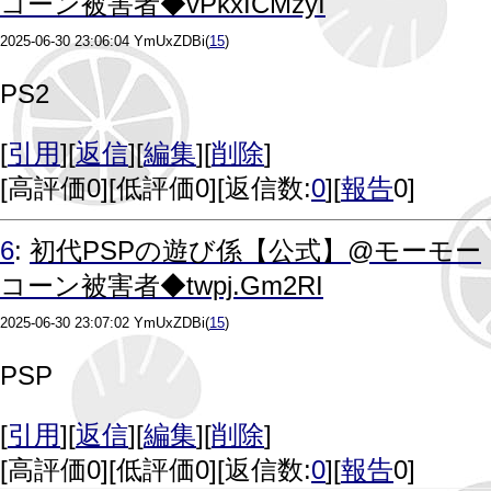
コーン被害者◆vPkxICMzyI
2025-06-30 23:06:04
YmUxZDBi
(
15
)
PS2
[
引用
][
返信
][
編集
][
削除
]
[
高評価0
][
低評価0
][返信数:
0
][
報告
0]
6
:
初代PSPの遊び係【公式】@モーモー
コーン被害者◆twpj.Gm2RI
2025-06-30 23:07:02
YmUxZDBi
(
15
)
PSP
[
引用
][
返信
][
編集
][
削除
]
[
高評価0
][
低評価0
][返信数:
0
][
報告
0]