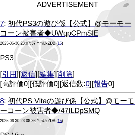
ADVERTISEMENT
7
:
初代PS3の遊び係【公式】@モーモー
コーン被害者◆UWqpCPmSlE
2025-06-30 23:07:37
YmUxZDBi
(
15
)
PS3
[
引用
][
返信
][
編集
][
削除
]
[
高評価0
][
低評価0
][返信数:
0
][
報告
0]
8
:
初代PS Vitaの遊び係【公式】@モーモ
ーコーン被害者◆/47ILDpSMQ
2025-06-30 23:08:36
YmUxZDBi
(
15
)