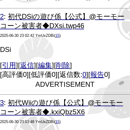
2
:
初代DSiの遊び係【公式】@モーモー
コーン被害者◆DXsi.twp46
2025-06-30 23:02:42
YmUxZDBi
(
15
)
DSi
[
引用
][
返信
][
編集
][
削除
]
[
高評価0
][
低評価0
][返信数:
0
][
報告
0]
ADVERTISEMENT
3
:
初代Wiiの遊び係【公式】@モーモー
コーン被害者◆.kxiQbz5X6
2025-06-30 23:03:48
YmUxZDBi
(
15
)