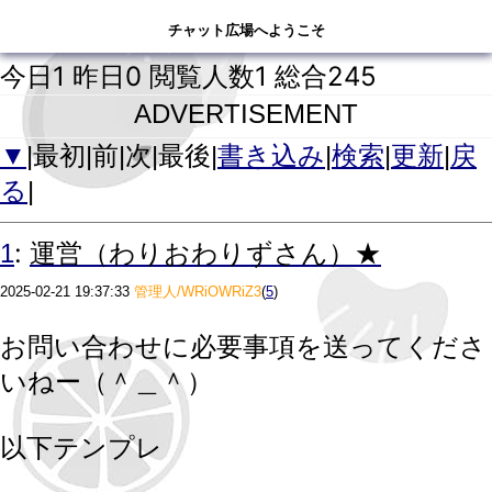
チャット広場へようこそ
チャット広場へようこそ
チャット広場へようこそ
今日1 昨日0 閲覧人数1 総合245
ADVERTISEMENT
▼
|最初|前|次|最後|
書き込み
|
検索
|
更新
|
戻
る
|
:
1
運営（わりおわりずさん）★
2025-02-21 19:37:33
管理人/WRiOWRiZ3
(
5
)
お問い合わせに必要事項を送ってくださ
いねー（＾＿＾）
以下テンプレ