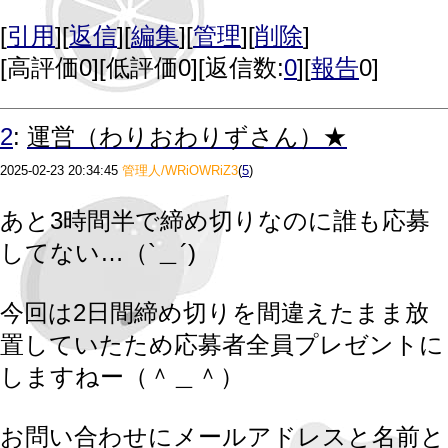
[
引用
][
返信
][
編集
][
管理
][
削除
]
[
高評価0
][
低評価0
][返信数:
0
][
報告
0]
2
:
運営（わりおわりずさん）★
2025-02-23 20:34:45
管理人/WRiOWRiZ3
(
5
)
あと3時間半で締め切りなのに誰も応募
してない…（`＿´)
今回は2日間締め切りを間違えたまま放
置していたため応募者全員プレゼントに
しますねー（＾＿＾）
お問い合わせにメールアドレスと名前と