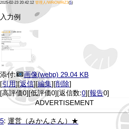
2025-02-23 20:42:12
管理人/WRiOWRiZ3
(
5
)
入力例
添付:
画像(webp) 29.04 KB
[
引用
][
返信
][
編集
][
削除
]
[
高評価0
][
低評価0
][返信数:
0
][
報告
0]
ADVERTISEMENT
5
:
運営（みかんさん）★