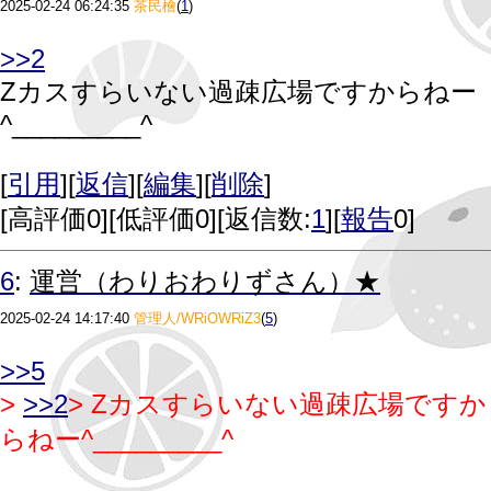
2025-02-24 06:24:35
茶民檜
(
1
)
>>2
Zカスすらいない過疎広場ですからねー
^⁠_⁠_⁠_⁠_⁠_⁠_⁠_⁠_⁠_⁠^
[
引用
][
返信
][
編集
][
削除
]
[
高評価0
][
低評価0
][返信数:
1
][
報告
0]
6
:
運営（わりおわりずさん）★
2025-02-24 14:17:40
管理人/WRiOWRiZ3
(
5
)
>>5
>
>>2
> Zカスすらいない過疎広場ですか
らねー^⁠_⁠_⁠_⁠_⁠_⁠_⁠_⁠_⁠_⁠^