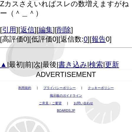
Zカスさえいればスレの数増えますがね
ー（＾＿＾）
[
引用
][
返信
][
編集
][
削除
]
[
高評価0
][
低評価0
][返信数:
0
][
報告
0]
▲
|最初|前|次|最後|
書き込み
|
検索
|
更新
ADVERTISEMENT
利用規約
|
プライバシーポリシー
|
クッキーポリシー
掲示板のガイドライン
ご意見・ご要望
|
お問い合わせ
BOARDS.JP