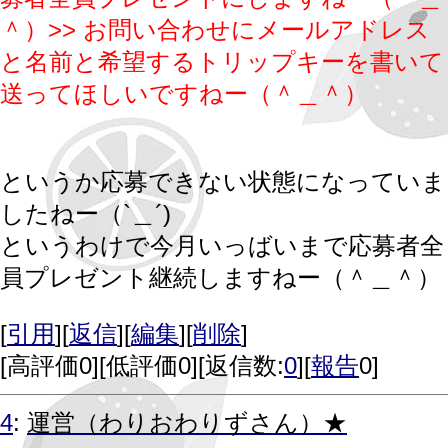
＾）
>
> お問い合わせにメールアドレス
と名前と希望するトリップキーを書いて
送ってほしいですねー（＾＿＾）
というか応募できない状態になっていま
したねー（`＿´)
というわけで今月いっばいまで応募者全
員プレゼント継続しますねー（＾＿＾）
[
引用
][
返信
][
編集
][
削除
]
[
高評価0
][
低評価0
][返信数:
0
][
報告
0]
4
:
運営（わりおわりずさん）★