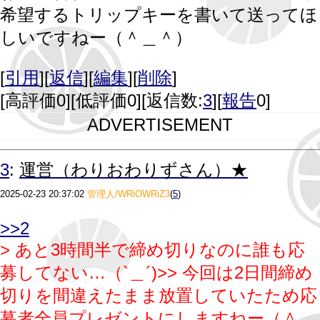
希望するトリップキーを書いて送ってほ
しいですねー（＾＿＾）
[
引用
][
返信
][
編集
][
削除
]
[
高評価0
][
低評価0
][返信数:
3
][
報告
0]
ADVERTISEMENT
3
:
運営（わりおわりずさん）★
2025-02-23 20:37:02
管理人/WRiOWRiZ3
(
5
)
>>2
> あと3時間半で締め切りなのに誰も応
募してない…（`＿´)
>
> 今回は2日間締め
切りを間違えたまま放置していたため応
募者全員プレゼントにしますねー（＾＿